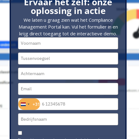
Ervaar het zelf: onze
oplossing in actie
We laten u graag zien wat het Compliance
Management Portal kan. Vul het formulier in en
krijg direct toegang tot de interactieve demo.
+31
Netherlands +31