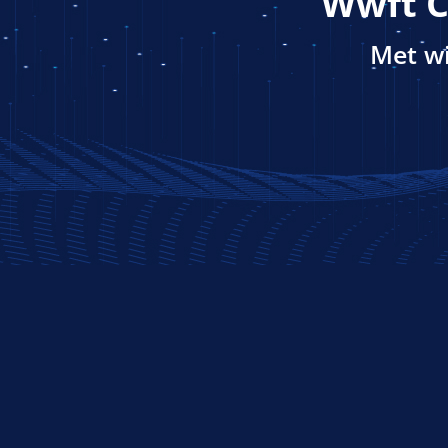
Wwft C
Met wi