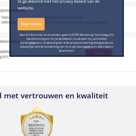
Ik ga akkoord met het privacy beleid van de
website.
Start demo
Door dit formulier te verzenden, geef ik SCOPE Marketing Technology B.V.
toestemming om mij te benaderen via de door mij verstrekte
contactgegevens. Ik bevestig dat ik de privacyverklaring heb gelezen en
akkoord ga met de verwerking van mijn persoonsgegevens zoals daarin
beschreven.
 met vertrouwen en kwaliteit